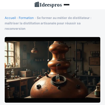
Ideespros
📰
Accueil
›
Formation
›
Se former au métier de distillateur :
maîtriser la distillation artisanale pour réussir sa
reconversion