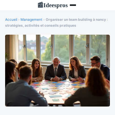
Ideespros
📰
Accueil
›
Management
›
Organiser un team building à nancy :
stratégies, activités et conseils pratiques