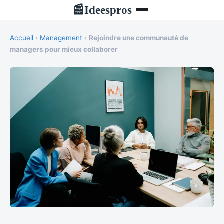
Ideespros
📰
Accueil
›
Management
›
Rejoindre une communauté de
managers pour mieux collaborer