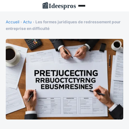
Ideespros
📰
Accueil
›
Actu
›
Les formes juridiques de redressement pour
entreprise en difficulté