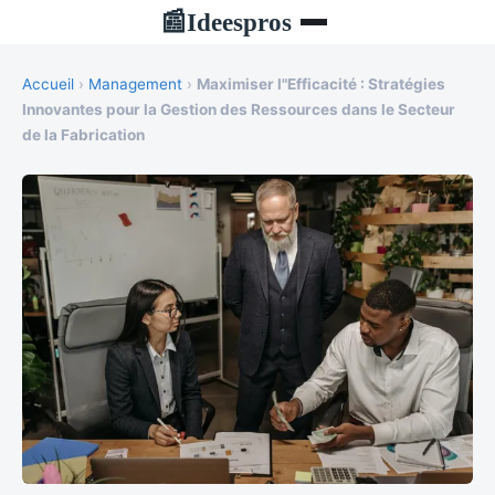
Ideespros
📰
Accueil
›
Management
›
Maximiser l"Efficacité : Stratégies
Innovantes pour la Gestion des Ressources dans le Secteur
de la Fabrication