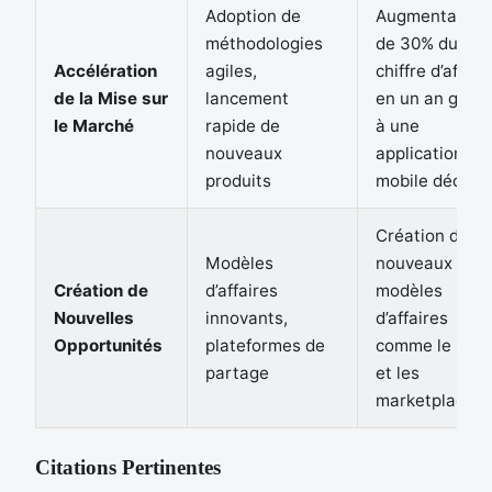
Adoption de
Augmentation
méthodologies
de 30% du
Accélération
agiles,
chiffre d’affair
de la Mise sur
lancement
en un an grâc
le Marché
rapide de
à une
nouveaux
application
produits
mobile dédiée
Création de
Modèles
nouveaux
Création de
d’affaires
modèles
Nouvelles
innovants,
d’affaires
Opportunités
plateformes de
comme le Saa
partage
et les
marketplaces
Citations Pertinentes