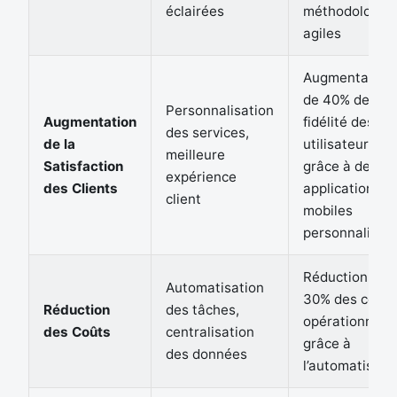
éclairées
méthodologie
agiles
Augmentation
de 40% de la
Personnalisation
Augmentation
fidélité des
des services,
de la
utilisateurs
meilleure
Satisfaction
grâce à des
expérience
des Clients
applications
client
mobiles
personnalisée
Réduction de
Automatisation
30% des coûts
Réduction
des tâches,
opérationnels
des Coûts
centralisation
grâce à
des données
l’automatisati