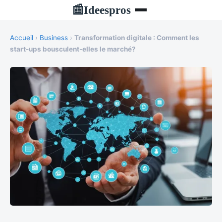
Ideespros
📰
Accueil
›
Business
›
Transformation digitale : Comment les
start-ups bousculent-elles le marché?