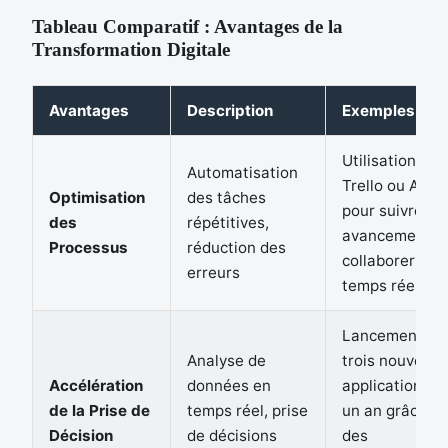
Tableau Comparatif : Avantages de la
Transformation Digitale
Avantages
Description
Exemples
Utilisation de
Automatisation
Trello ou Asan
Optimisation
des tâches
pour suivre les
des
répétitives,
avancements 
Processus
réduction des
collaborer en
erreurs
temps réel
Lancement de
Analyse de
trois nouvelles
Accélération
données en
applications e
de la Prise de
temps réel, prise
un an grâce à
Décision
de décisions
des