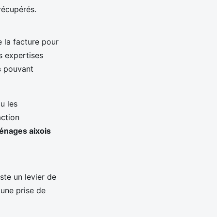
récupérés.
 la facture pour
s expertises
s
pouvant
u les
action
énages aixois
ste un levier de
 une prise de