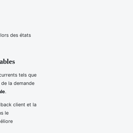
 lors des états
rables
currents tels que
re de la demande
ale
.
dback client et la
ns le
liore