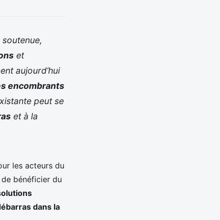
 soutenue,
ons
et
ent aujourd’hui
des encombrants
existante peut se
ras
et à la
our les acteurs du
 de bénéficier du
solutions
débarras dans la