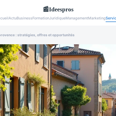
Ideespros
📰
cueil
Actu
Business
Formation
Juridique
Management
Marketing
Servi
rovence : stratégies, offres et opportunités