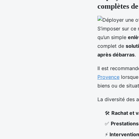
complètes de
S’imposer sur ce
qu’un simple
enlè
complet de
solut
après débarras
.
Il est recomman
Provence
lorsque
biens ou de situat
La diversité des a
🛠️
Rachat et v
✅
Prestation
⚡
Intervention