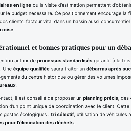
aires en ligne
ou la visite d’estimation permettent d’obten
 sur le budget nécessaire. Ce positionnement encourage la fi
s clients, facteur vital dans un bassin aussi concurrentiel
ixoise
.
érationnel et bonnes pratiques pour un déba
rvention autour de
processus standardisés
garantit à la fois
e. Une
équipe qualifiée
saura traiter un
débarras après su
ogements du centre historique ou gérer des volumes imposa
bureaux
.
ontact, il est conseillé de proposer un
planning précis
, des 
ition d’un point unique de coordination avec le client. Cette
s gestes écologiques :
tri sélectif
, utilisation de véhicules
es pour l’élimination des déchets
.