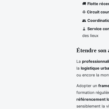
🚚
Flotte réce
♻️
Circuit cou
👥
Coordinatio
🧹
Service co
des lieux
Étendre son a
La
professionnal
la
logistique urb
ou encore la mon
Adopter un
frame
formation régulièr
référencement l
sensiblement la vi