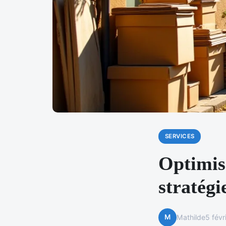
SERVICES
Optimise
stratégi
M
Mathilde
5 févr