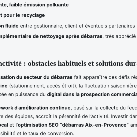
nte, faible émission polluante
rt pour le recyclage
n fluide
entre gestionnaire, client et éventuels partenaires
mplémentaire de nettoyage après débarras
, très apprécié
ctivité : obstacles habituels et solutions du
isation du secteur du débarras
fait apparaître des défis ré
aine
(stationnement, accès étroit), la fluctuation saisonniè
tée en puissance du
digital dans la prospection commerci
work d’amélioration continue
, basé sur la collecte du fee
e des équipes, accroît la pérennité de l’activité. Investir da
ocal
et l’
optimisation SEO “débarras Aix-en-Provence”
amé
sibilité et le taux de conversion.