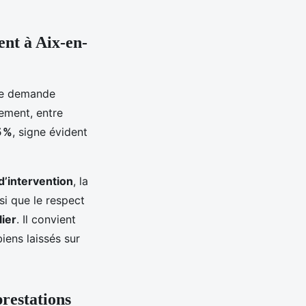
nt à Aix-en-
ne demande
uement, entre
5 %
, signe évident
 d’intervention
, la
si que le respect
ier
. Il convient
iens laissés sur
prestations