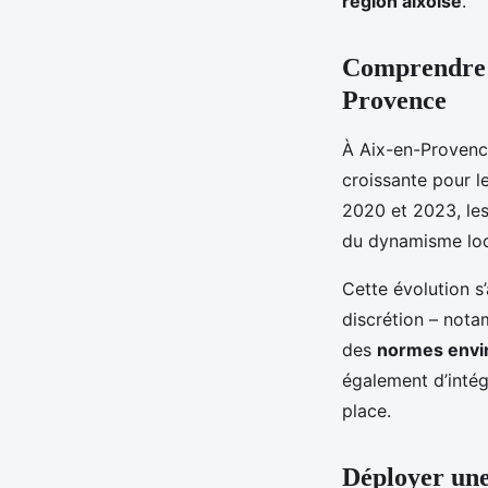
région aixoise
.
Comprendre l
Provence
À Aix-en-Provenc
croissante pour l
2020 et 2023, les
du dynamisme loc
Cette évolution s
discrétion – nota
des
normes envi
également d’intég
place.
Déployer une 