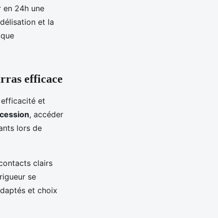
ir en 24h une
délisation et la
 que
rras efficace
 efficacité et
ccession
, accéder
nts lors de
contacts clairs
 rigueur se
 adaptés et choix