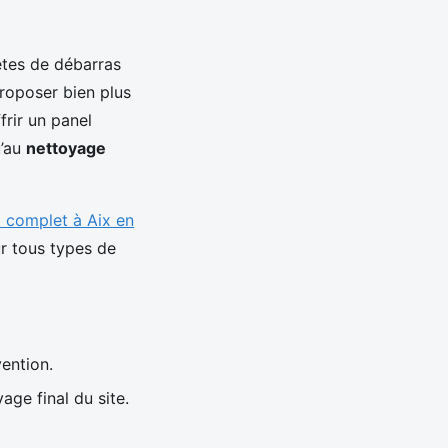
roposer bien plus
frir un panel
u’au
nettoyage
t complet à Aix en
r tous types de
vention.
yage final du site.