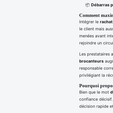
📦
Débarras p
Comment maximise
Intégrer le
rachat 
le client mais aus
menées avant inte
rejoindre un circ
Les prestataires 
brocanteurs
augme
responsable corr
privilégiant la ré
Pourquoi propose
Bien que le mot
d
confiance décisif
décision rapide et