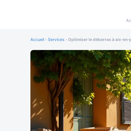
Ac
Accueil
›
Services
›
Optimiser le débarras à aix-en-p