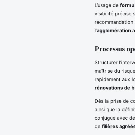
L’usage de
formul
visibilité précise
recommandation de
l’
agglomération a
Processus op
Structurer l’inte
maîtrise du risqu
rapidement aux l
rénovations de 
Dès la prise de c
ainsi que la défin
conjugue avec de
de
filières agréé