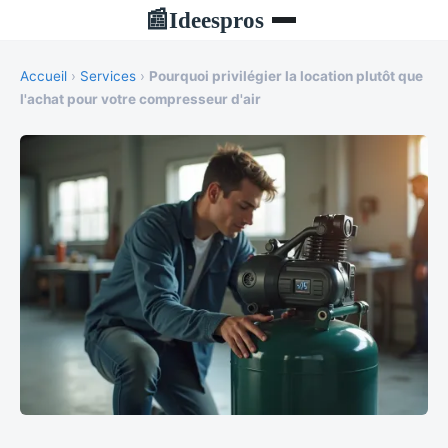
Ideespros
📰
Accueil
›
Services
›
Pourquoi privilégier la location plutôt que
l'achat pour votre compresseur d'air